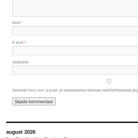
Nimi
*
E-post
*
Veebileht
Salvesta minu nimi, e-posti- ja veebiaadress sellesse veebilehitsejasse jä
august 2026