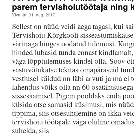
parem tervishoiutöötaja ning k
Vivanta
,
31. aug. 2017
Sellest on nüüd veidi aega tagasi, kui sa
Tervishoiu Kõrgkooli sisseastumiskatse
värinaga hinges oodatud tulemusi. Kui
hinded lubasid tunda ennast kindlamalt, 
väga lõpptulemuses kindel olla. Soov oli
vastuvõtukatse tekitas omapäraseid tund
vestlusel käidud nn läbi arvuti ja ma ei t
lahendus võiks olla nn 60 osatähtsusega
sissesaamisel. Pigem pooldaks enda poolt
küsida otse samasid küsimusi, mis nüü
tippima, siis otsesuhtlemine on ikka vei
tervishoiu töötajale väga oluline omadu
suhelda, siis