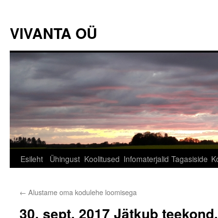
VIVANTA OÜ
Liigu
Esileht
Ühingust
Koolitused
Infomaterjalid
Tagasiside
K
sisu
←
Alustame oma kodulehe loomisega
juurde
30. sept. 2017 Jätkub teekond, 